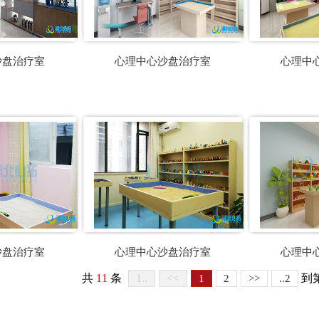
沙盘治疗室
心理中心沙盘治疗室
心理中
沙盘治疗室
心理中心沙盘治疗室
心理中
共
11
条
1..
<<
到
1
2
>>
..2