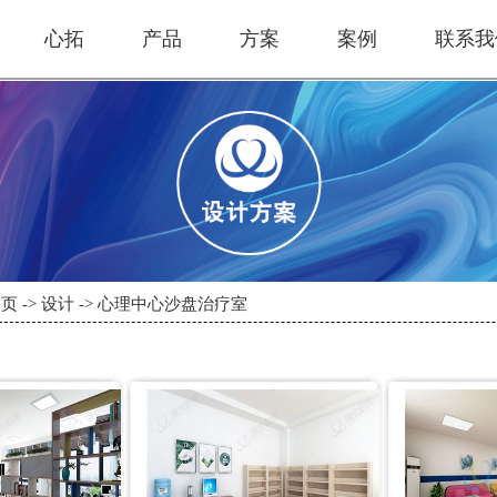
心拓
产品
方案
案例
联系我
首页
->
设计
->
心理中心沙盘治疗室