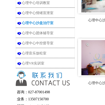
心理中心培训教室
心理中心情绪宣泄室
心理中心
心理中心沙盘治疗室
心理中心团体辅导室
心理中心中控督导室
心理音乐放松室
心理VR实训室
心理中心
咨询：027-87001498
业务：13507150700