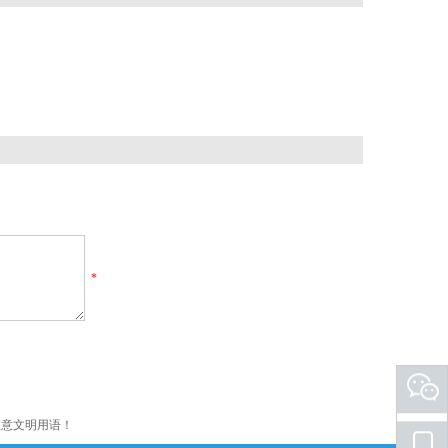
*
注意文明用语！