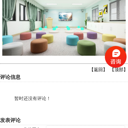
【返回】
【顶部】
评论信息
暂时还没有评论！
发表评论