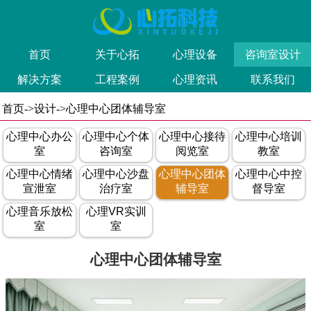
首页
关于心拓
心理设备
咨询室设计
解决方案
工程案例
心理资讯
联系我们
首页
->
设计
->
心理中心团体辅导室
心理中心办公
心理中心个体
心理中心接待
心理中心培训
室
咨询室
阅览室
教室
心理中心情绪
心理中心沙盘
心理中心团体
心理中心中控
宣泄室
治疗室
辅导室
督导室
心理音乐放松
心理VR实训
室
室
心理中心团体辅导室